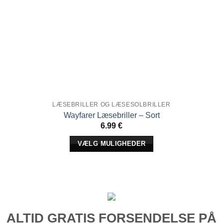
LÆSEBRILLER OG LÆSESOLBRILLER
Wayfarer Læsebriller – Sort
6.99
€
VÆLG MULIGHEDER
Dette
produkt
har
flere
varianter.
ALTID
GRATIS
FORSENDELSE PÅ
Indstillingerne