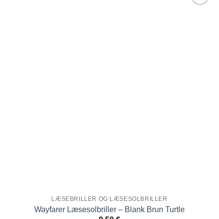
flere
Tilføj til
varianter.
ønskeliste!
Indstillingerne
kan
vælges
på
produktsiden
LÆSEBRILLER OG LÆSESOLBRILLER
Wayfarer Læsesolbriller – Blank Brun Turtle