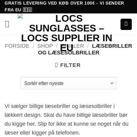
Fortsæt
GRATIS LEVERING VED KØB OVER 100€ - VI SENDER
FRA EU 🇪🇺
til
indhold
FORSIDE
/
SHOP
/
BRILLER
/
LÆSEBRILLER
OG LÆSESOLBRILLER
FILTER
Vi sælger billige læsebriller og læsesolbriller i
lækkert design. Skal du have billige læsebriller bør
du kigge her. Slip for ikke at kunne se noget når du
læser eller kigger på telefonen.