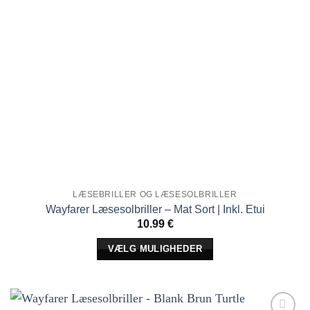
på
produktsiden
LÆSEBRILLER OG LÆSESOLBRILLER
Wayfarer Læsesolbriller – Mat Sort | Inkl. Etui
10.99
€
VÆLG MULIGHEDER
Dette
produkt
har