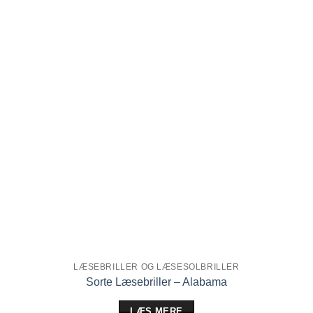
Tilføj til
ønskeliste!
LÆSEBRILLER OG LÆSESOLBRILLER
Sorte Læsebriller – Alabama
LÆS MERE