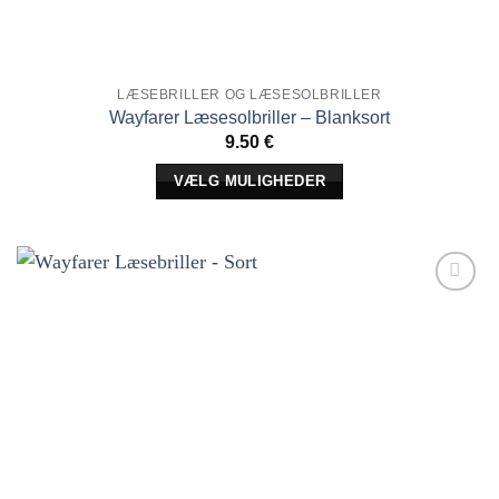
LÆSEBRILLER OG LÆSESOLBRILLER
Wayfarer Læsesolbriller – Blanksort
9.50
€
VÆLG MULIGHEDER
Dette
produkt
har
flere
Tilføj til
varianter.
ønskeliste!
Indstillingerne
kan
vælges
på
produktsiden