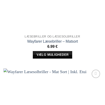
LÆSEBRILLER OG LÆSESOLBRILLER
Wayfarer Læsebriller – Matsort
6.99
€
VÆLG MULIGHEDER
Dette
produkt
har
flere
Tilføj til
varianter.
ønskeliste!
Indstillingerne
kan
vælges