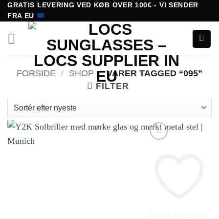
Fortsæt
GRATIS LEVERING VED KØB OVER 100€ - VI SENDER
FRA EU
til
indhold
FORSIDE
/
SHOP
/
VARER TAGGED “095”
FILTER
Tilføj til ønskeliste!