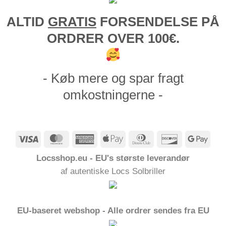
ALTID
GRATIS
FORSENDELSE PÅ
ORDRER OVER 100€.
- Køb mere og spar fragt
omkostningerne -
Visum
MasterCard
American
Apple
Dinners
Opdage
Goog
Express
Pay
Club
Pay
Locsshop.eu - EU's største leverandør
af autentiske Locs Solbriller
EU-baseret webshop - Alle ordrer sendes fra EU