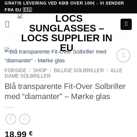
Fortsæt
GRATIS LEVERING VED KØB OVER 100€ - VI SENDER
FRA EU 🇪🇺
til
indhold
Tilføj til
FORSIDE
/
SHOP
/
BILLIGE SOLBRILLER
/
ALLE
ønskeliste!
DAME SOLBRILLER
Blå transparente Fit-Over Solbriller
med “diamanter” – Mørke glas
18.99
€