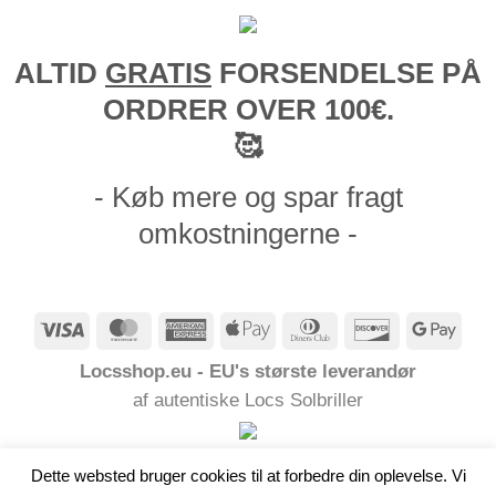
ALTID
GRATIS
FORSENDELSE PÅ
ORDRER OVER 100€.
🥰
- Køb mere og spar fragt
omkostningerne -
Visum
MasterCard
American
Apple
Dinners
Opdage
Goog
Express
Pay
Club
Pay
Locsshop.eu - EU's største leverandør
af autentiske Locs Solbriller
Dette websted bruger cookies til at forbedre din oplevelse. Vi
EU-baseret webshop - Alle ordrer sendes fra EU