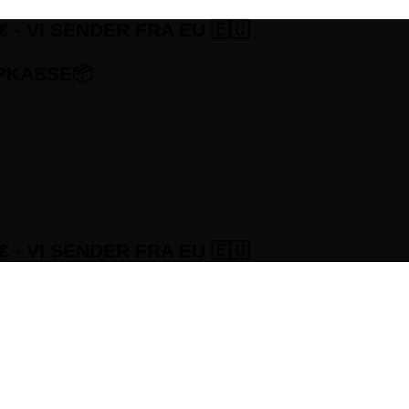
 - VI SENDER FRA EU 🇪🇺
APKASSE📦
 - VI SENDER FRA EU 🇪🇺