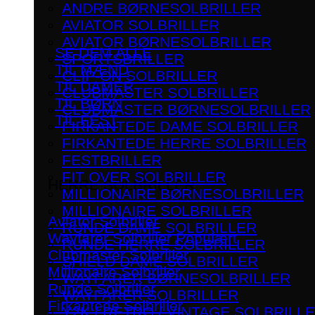
ANDRE BØRNESOLBRILLER
AVIATOR SOLBRILLER
AVIATOR BØRNESOLBRILLER
SE DEM ALLE
SPORTSBRILLER
TIL MÆND
CLIP-ON SOLBRILLER
TIL DAMER
CLUBMASTER SOLBRILLER
TIL BØRN
CLUBMASTER BØRNESOLBRILLER
TIL FEST
FIRKANTEDE DAME SOLBRILLER
FIRKANTEDE HERRE SOLBRILLER
FESTBRILLER
FIT OVER SOLBRILLER
HERRE SOLBRILLER
MILLIONAIRE BØRNESOLBRILLER
MILLIONAIRE SOLBRILLER
Aviator Solbriller
RUNDE DAME SOLBRILLER
Wayfarer Solbriller
RUNDE HERRE SOLBRILLER
Clubmaster Solbriller
SHIELD DAME SOLBRILLER
Millionaire Solbriller
WAYFARER BØRNESOLBRILLER
Runde Solbriller
WAYFARER SOLBRILLER
Firkantede Solbriller
Y2K / RETRO / VINTAGE SOLBRILL