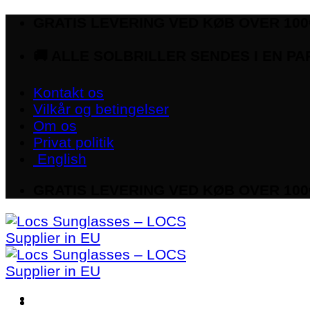
Fortsæt
GRATIS LEVERING VED KØB OVER 100€
til
indhold
🚚 ALLE SOLBRILLER SENDES I EN P
Kontakt os
Vilkår og betingelser
Om os
Privat politik
English
GRATIS LEVERING VED KØB OVER 100€