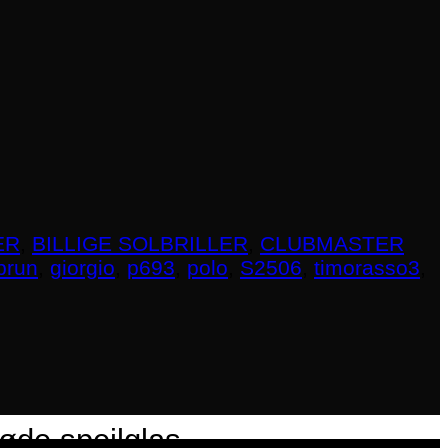
ER
,
BILLIGE SOLBRILLER
,
CLUBMASTER
brun
,
giorgio
,
p693
,
polo
,
S2506
,
timorasso3
,
røde spejlglas