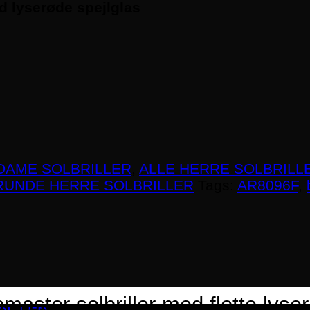
d lyserøde spejlglas
DAME SOLBRILLER
,
ALLE HERRE SOLBRILL
RUNDE HERRE SOLBRILLER
Tags:
AR8096F
,
master solbriller med flotte lyse