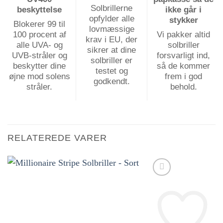
Solbrillerne
beskyttelse
ikke går i
opfylder alle
stykker
Blokerer 99 til
lovmæssige
100 procent af
Vi pakker altid
krav i EU, der
alle UVA- og
solbriller
sikrer at dine
UVB-stråler og
forsvarligt ind,
solbriller er
beskytter dine
så de kommer
testet og
øjne mod solens
frem i god
godkendt.
stråler.
behold.
RELATEREDE VARER