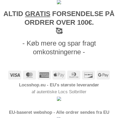
ALTID
GRATIS
FORSENDELSE PÅ
ORDRER OVER 100€.
🥰
- Køb mere og spar fragt
omkostningerne -
Visum
MasterCard
American
Apple
Dinners
Opdage
Goog
Express
Pay
Club
Pay
Locsshop.eu - EU's største leverandør
af autentiske Locs Solbriller
EU-baseret webshop - Alle ordrer sendes fra EU