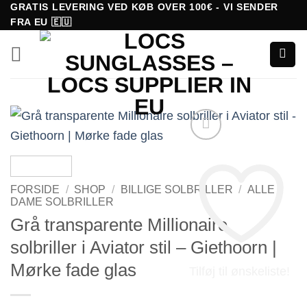
Fortsæt
GRATIS LEVERING VED KØB OVER 100€ - VI SENDER
FRA EU 🇪🇺
til
indhold
FORSIDE
/
SHOP
/
BILLIGE SOLBRILLER
/
ALLE
DAME SOLBRILLER
Grå transparente Millionaire
solbriller i Aviator stil – Giethoorn |
Mørke fade glas
Tilføj til ønskeliste!