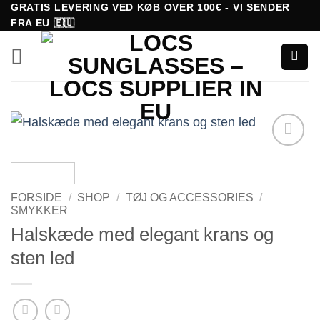
Fortsæt
GRATIS LEVERING VED KØB OVER 100€ - VI SENDER
FRA EU 🇪🇺
til
indhold
Tilføj til
ønskeliste!
FORSIDE
/
SHOP
/
TØJ OG ACCESSORIES
/
SMYKKER
Halskæde med elegant krans og
sten led