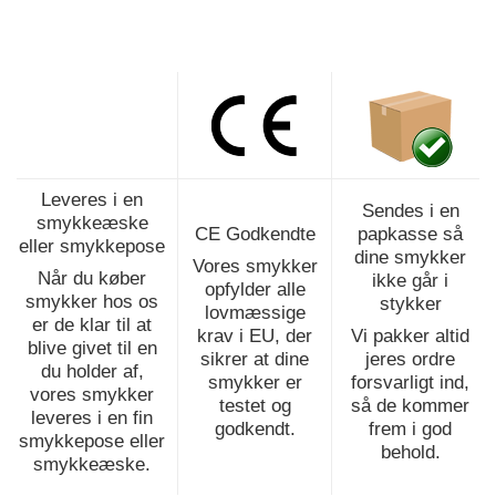
Leveres i en
Sendes i en
smykkeæske
CE Godkendte
papkasse så
eller smykkepose
dine smykker
Vores smykker
Når du køber
ikke går i
opfylder alle
smykker hos os
stykker
lovmæssige
er de klar til at
krav i EU, der
Vi pakker altid
blive givet til en
sikrer at dine
jeres ordre
du holder af,
smykker er
forsvarligt ind,
vores smykker
testet og
så de kommer
leveres i en fin
godkendt.
frem i god
smykkepose eller
behold.
smykkeæske.