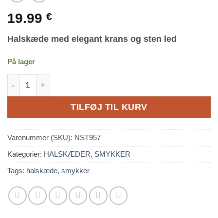
19.99
€
Halskæde med elegant krans og sten led
På lager
Halskæde med elegant krans og sten led antal
TILFØJ TIL KURV
Varenummer (SKU):
NST957
Kategorier:
HALSKÆDER
,
SMYKKER
Tags:
halskæde
,
smykker