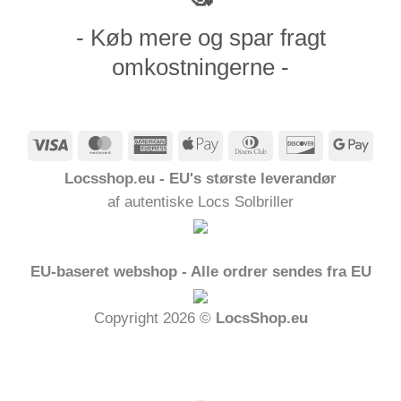
- Køb mere og spar fragt
omkostningerne -
Visum
MasterCard
American
Apple
Dinners
Opdage
Goog
Express
Pay
Club
Pay
Locsshop.eu - EU's største leverandør
af autentiske Locs Solbriller
EU-baseret webshop - Alle ordrer sendes fra EU
Copyright 2026 ©
LocsShop.eu