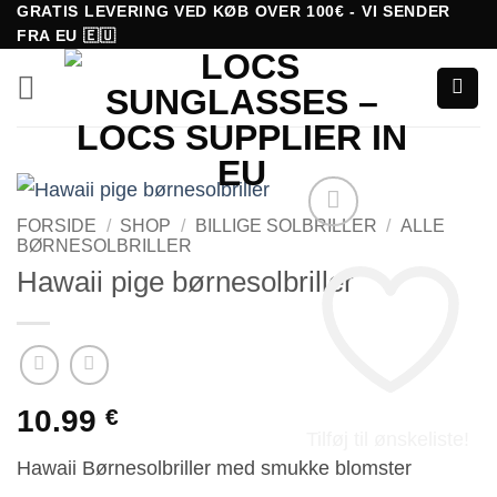
Fortsæt
GRATIS LEVERING VED KØB OVER 100€ - VI SENDER
FRA EU 🇪🇺
til
indhold
FORSIDE
/
SHOP
/
BILLIGE SOLBRILLER
/
ALLE
BØRNESOLBRILLER
Hawaii pige børnesolbriller
10.99
€
Tilføj til ønskeliste!
Hawaii Børnesolbriller med smukke blomster