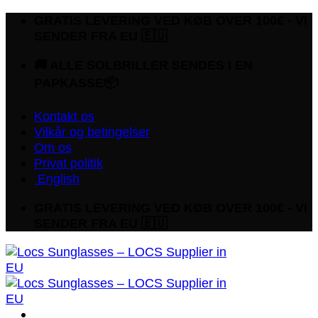
Fortsæt
GRATIS LEVERING VED KØB OVER 100€ - VI
til
SENDER FRA EU 🇪🇺
indhold
🚚 ALLE SOLBRILLER SENDES I EN
PAPKASSE📦
Kontakt os
Vilkår og betingelser
Om os
Privat politik
English
GRATIS LEVERING VED KØB OVER 100€ - VI
SENDER FRA EU 🇪🇺