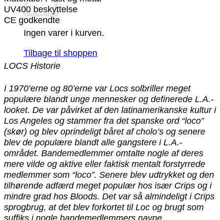
UV400 beskyttelse
CE godkendte
Ingen varer i kurven.
Tilbage til shoppen
LOCS Historie
I 1970’erne og 80’erne var Locs solbriller meget
populære blandt unge mennesker og definerede L.A.-
looket. De var påvirket af den latinamerikanske kultur i
Los Angeles og stammer fra det spanske ord “loco”
(skør) og blev oprindeligt båret af cholo’s og senere
blev de populære blandt alle gangstere i L.A.-
området. Bandemedlemmer omtalte nogle af deres
mere vilde og aktive eller faktisk mentalt forstyrrede
medlemmer som “loco”. Senere blev udtrykket og den
tilhørende adfærd meget populær hos især Crips og i
mindre grad hos Bloods. Det var så almindeligt i Crips
sprogbrug, at det blev forkortet til Loc og brugt som
suffiks i nogle bandemedlemmers navne.