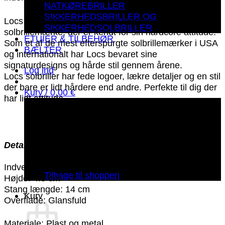
NATKØREBRILLER
SIKKERHEDSBRILLER OG
Locs Solbriller er et populært amerikansk
SIKKERHEDSOLBRILLER
solbrillemærke, der er kendt for sin hardcore attitude.
ETUIER & TILBEHØR
Som et af de mest efterspurgte solbrillemærker i USA
BÆLTER
og internationalt har Locs bevaret sine
signaturdesigns og hårde stil gennem årene.
Log ind
Locs solbriller har fede logoer, lækre detaljer og en stil
der bare er lidt hårdere end andre. Perfekte til dig der
Kurv /
0.00
€
har lidt attitude.
Detaljer:
Ingen varer i kurven.
Indvendig bredde: 14 cm
Tilbage til shoppen
Højde: 4.8 cm
Stang længde: 14 cm
Kurv
Overflade: Glansfuld
Materiale: Plast og metal