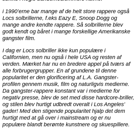
i 1990’erne bar mange af de helt store rappere også
Locs solbrillerne, f.eks Eazy E, Snoop Dogg og
mange andre kendte rappere. Så solbrillerne blev
godt kendt og båret i mange forskellige Amerikanske
gangster film.
I dag er Locs solbriller ikke kun populære i
Californien, men nu også i hele USA og resten af
verden. Mærket har nu en bredere appel på tværs af
alle forbrugergrupper. En af grundene til denne
popularitet er den glorificering af L.A. Gangster-
profilen gennem musik, film og naturligvis medierne.
Da gangster-rappere konstant var i medierne for
negativ presse, blev de set med disse hardcore-briller,
og stilen blev hurtigt udbredt overalt i Los Angeles’
gader! Med den stigende popularitet hjalp det dem
hurtigt med at gå over i mainstream og er nu
populære blandt berømte kunstnere og skuespillere.