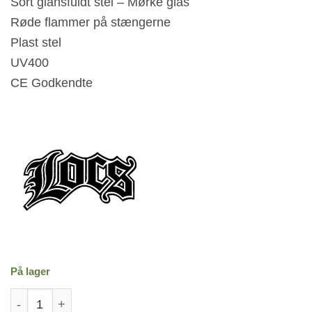
Sort glansfuldt stel – Mørke glas
Røde flammer på stængerne
Plast stel
UV400
CE Godkendte
På lager
Locs Solbriller - Red Flame antal