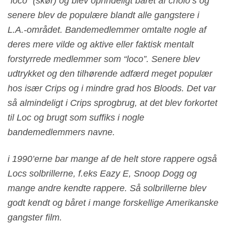
“loco” (skør) og blev oprindeligt båret af cholo’s og
senere blev de populære blandt alle gangstere i
L.A.-området. Bandemedlemmer omtalte nogle af
deres mere vilde og aktive eller faktisk mentalt
forstyrrede medlemmer som “loco”. Senere blev
udtrykket og den tilhørende adfærd meget populær
hos især Crips og i mindre grad hos Bloods. Det var
så almindeligt i Crips sprogbrug, at det blev forkortet
til Loc og brugt som suffiks i nogle
bandemedlemmers navne.
i 1990’erne bar mange af de helt store rappere også
Locs solbrillerne, f.eks Eazy E, Snoop Dogg og
mange andre kendte rappere. Så solbrillerne blev
godt kendt og båret i mange forskellige Amerikanske
gangster film.