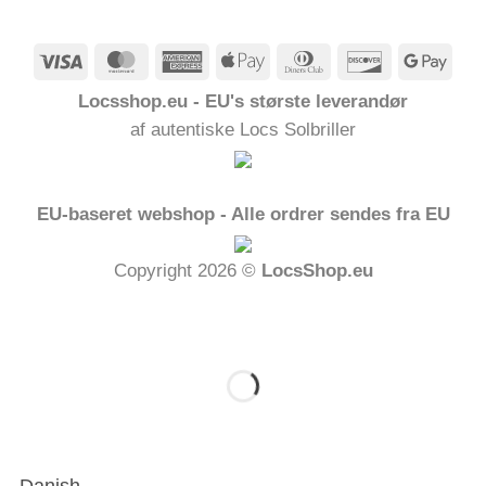
Visum
MasterCard
American
Apple
Dinners
Opdage
Goog
Express
Pay
Club
Pay
Locsshop.eu - EU's største leverandør
af autentiske Locs Solbriller
EU-baseret webshop - Alle ordrer sendes fra EU
Copyright 2026 ©
LocsShop.eu
Danish