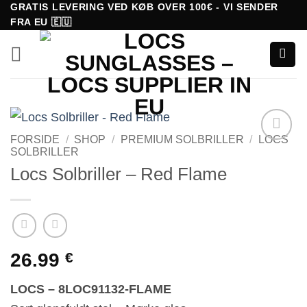
Fortsæt
GRATIS LEVERING VED KØB OVER 100€ - VI SENDER
FRA EU 🇪🇺
til
indhold
FORSIDE
/
SHOP
/
PREMIUM SOLBRILLER
/
LOCS
SOLBRILLER
Tilføj til
ønskeliste!
Locs Solbriller – Red Flame
26.99
€
LOCS – 8LOC91132-FLAME