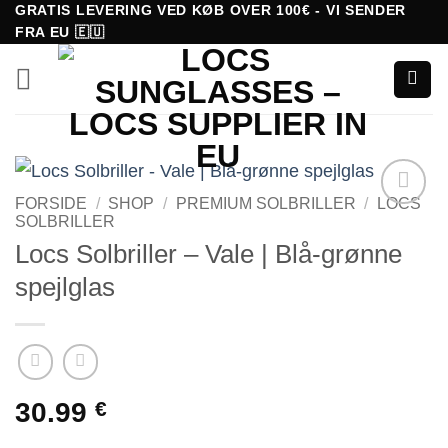
Fortsæt
GRATIS LEVERING VED KØB OVER 100€ - VI SENDER
FRA EU 🇪🇺
til
indhold
FORSIDE
/
SHOP
/
PREMIUM SOLBRILLER
/
LOCS
SOLBRILLER
Tilføj til
ønskeliste!
Locs Solbriller – Vale | Blå-grønne
spejlglas
30.99
€