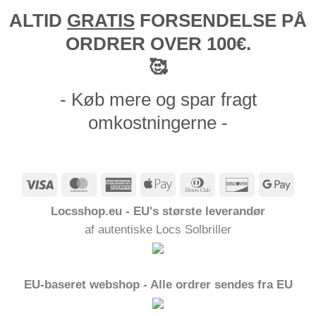
ALTID
GRATIS
FORSENDELSE PÅ
ORDRER OVER 100€.
🥰
- Køb mere og spar fragt
omkostningerne -
Visum
MasterCard
American
Apple
Dinners
Opdage
Goog
Express
Pay
Club
Pay
Locsshop.eu - EU's største leverandør
af autentiske Locs Solbriller
EU-baseret webshop - Alle ordrer sendes fra EU