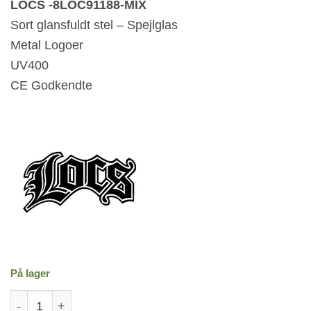
LOCS -8LOC91188-MIX
Sort glansfuldt stel – Spejlglas
Metal Logoer
UV400
CE Godkendte
På lager
Locs Solbriller - Vale | Blå-grønne spejlglas antal