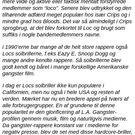
mere vilde og aktive eller faktisk mentalt forstyrrede
medlemmer som “loco”. Senere blev udtrykket og den
tilhørende adfærd meget populær hos især Crips og i
mindre grad hos Bloods. Det var så almindeligt i Crips
sprogbrug, at det blev forkortet til Loc og brugt som
suffiks i nogle bandemedlemmers navne.
i 1990’erne bar mange af de helt store rappere også
Locs solbrillerne, f.eks Eazy E, Snoop Dogg og
mange andre kendte rappere. Så solbrillerne blev
godt kendt og båret i mange forskellige Amerikanske
gangster film.
I dag er Locs solbriller ikke kun populære i
Californien, men nu også i hele USA og resten af
verden. Mærket har nu en bredere appel på tværs af
alle forbrugergrupper. En af grundene til denne
popularitet er den glorificering af L.A. Gangster-
profilen gennem musik, film og naturligvis medierne.
Da gangster-rappere konstant var i medierne for
negativ presse, blev de set med disse hardcore-briller,