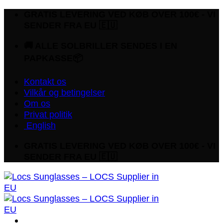
Fortsæt
GRATIS LEVERING VED KØB OVER 100€ - VI
til
SENDER FRA EU 🇪🇺
indhold
🚚 ALLE SOLBRILLER SENDES I EN
PAPKASSE📦
Kontakt os
Vilkår og betingelser
Om os
Privat politik
English
GRATIS LEVERING VED KØB OVER 100€ - VI
SENDER FRA EU 🇪🇺