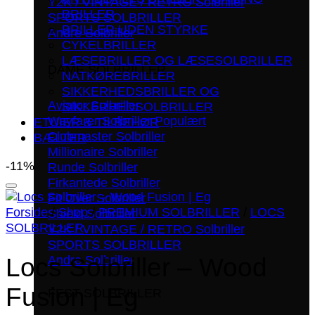
Y2K / VINTAGE / RETRO Solbriller
BRILLER
SPORTS SOLBRILLER
BRILLER UDEN STYRKE
Andre Solbriller
CYKELBRILLER
LÆSEBRILLER OG LÆSESOLBRILLER
DAME SOLBRILLER
NATKØREBRILLER
SIKKERHEDSBRILLER OG
Aviator Solbriller
SIKKERHEDSOLBRILLER
Wayfarer Solbriller
ETUIER & TILBEHØR
Clubmaster Solbriller
BÆLTER
Millionaire Solbriller
-11%
Runde Solbriller
Firkantede Solbriller
Tilføj til ønskeliste!
Fit Over Solbriller
Forside
/
Shop
/
PREMIUM SOLBRILLER
/
LOCS
Shield Solbriller
SOLBRILLER
Y2K / VINTAGE / RETRO Solbriller
SPORTS SOLBRILLER
Andre Solbriller
Locs Solbriller – Wood
Fusion | Eg
FEST SOLBRILLER