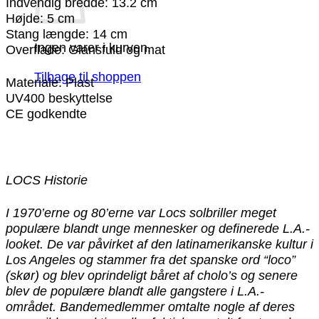
Indvendig bredde: 13.2 cm
Højde: 5 cm
Stang længde: 14 cm
Ingen varer i kurven.
Overflade: Glansfuld og mat
Tilbage til shoppen
Materiale: Plast
UV400 beskyttelse
CE godkendte
LOCS Historie
I 1970’erne og 80’erne var Locs solbriller meget
populære blandt unge mennesker og definerede L.A.-
looket. De var påvirket af den latinamerikanske kultur i
Los Angeles og stammer fra det spanske ord “loco”
(skør) og blev oprindeligt båret af cholo’s og senere
blev de populære blandt alle gangstere i L.A.-
området. Bandemedlemmer omtalte nogle af deres