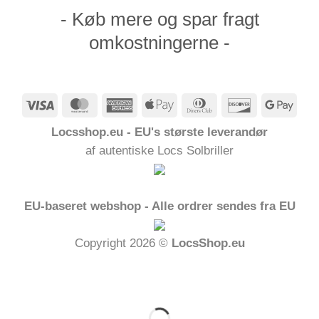
- Køb mere og spar fragt
omkostningerne -
Visum
MasterCard
American
Apple
Dinners
Opdage
Goog
Express
Pay
Club
Pay
Locsshop.eu - EU's største leverandør
af autentiske Locs Solbriller
EU-baseret webshop - Alle ordrer sendes fra EU
Copyright 2026 ©
LocsShop.eu