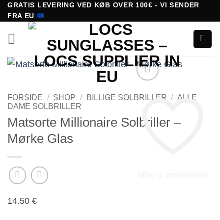
Fortsæt
GRATIS LEVERING VED KØB OVER 100€ - VI SENDER
FRA EU
til
indhold
FORSIDE
/
SHOP
/
BILLIGE SOLBRILLER
/
ALLE
DAME SOLBRILLER
Matsorte Millionaire Solbriller –
Mørke Glas
Tilføj til ønskeliste!
14.50
€