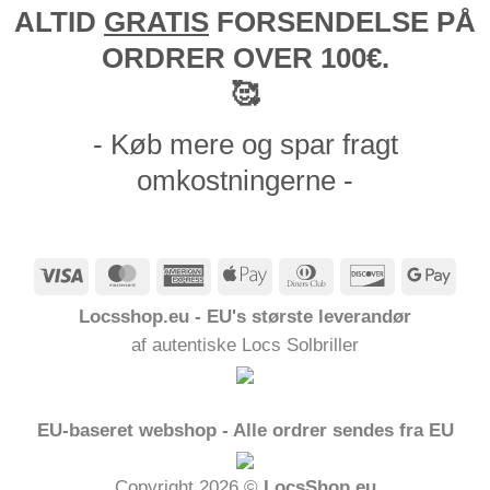
ALTID
GRATIS
FORSENDELSE PÅ
ORDRER OVER 100€.
🥰
- Køb mere og spar fragt
omkostningerne -
Visum
MasterCard
American
Apple
Dinners
Opdage
Goog
Express
Pay
Club
Pay
Locsshop.eu - EU's største leverandør
af autentiske Locs Solbriller
EU-baseret webshop - Alle ordrer sendes fra EU
Copyright 2026 ©
LocsShop.eu