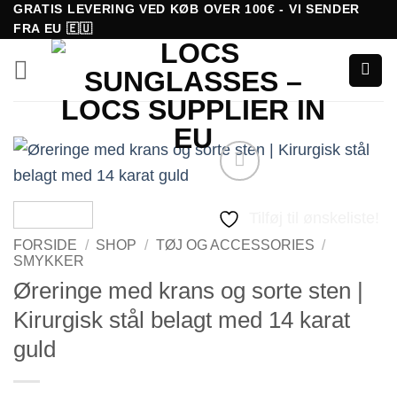
Fortsæt
GRATIS LEVERING VED KØB OVER 100€ - VI SENDER
FRA EU 🇪🇺
til
indhold
Tilføj til ønskeliste!
FORSIDE
/
SHOP
/
TØJ OG ACCESSORIES
/
SMYKKER
Øreringe med krans og sorte sten |
Kirurgisk stål belagt med 14 karat
guld