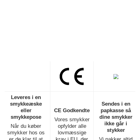
Leveres i en
smykkeæske
Sendes i en
eller
CE Godkendte
papkasse så
smykkepose
dine smykker
Vores smykker
ikke går i
Når du køber
opfylder alle
stykker
smykker hos os
lovmæssige
er de klar til at
krav i EU, der
Vi pakker altid