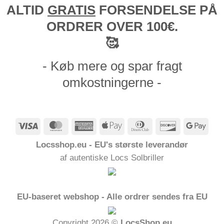
ALTID
GRATIS
FORSENDELSE PÅ
ORDRER OVER 100€.
🥰
- Køb mere og spar fragt
omkostningerne -
Visum
MasterCard
American
Apple
Dinners
Opdage
Goog
Express
Pay
Club
Pay
Locsshop.eu - EU's største leverandør
af autentiske Locs Solbriller
EU-baseret webshop - Alle ordrer sendes fra EU
Copyright 2026 ©
LocsShop.eu