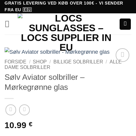
Fortsæt
GRATIS LEVERING VED KØB OVER 100€ - VI SENDER
FRA EU 🇪🇺
til
indhold
FORSIDE
/
SHOP
/
BILLIGE SOLBRILLER
/
ALLE
DAME SOLBRILLER
Tilføj til
ønskeliste!
Sølv Aviator solbriller –
Mørkegrønne glas
10.99
€