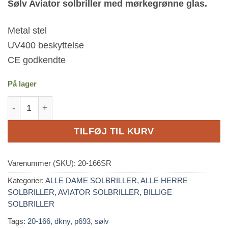
Sølv Aviator solbriller med mørkegrønne glas.
Metal stel
UV400 beskyttelse
CE godkendte
På lager
Sølv Aviator solbriller - Mørkegrønne glas antal
TILFØJ TIL KURV
Varenummer (SKU):
20-166SR
Kategorier:
ALLE DAME SOLBRILLER
,
ALLE HERRE
SOLBRILLER
,
AVIATOR SOLBRILLER
,
BILLIGE
SOLBRILLER
Tags:
20-166
,
dkny
,
p693
,
sølv