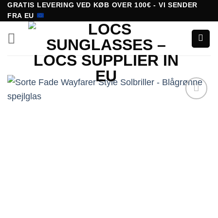
Fortsæt
GRATIS LEVERING VED KØB OVER 100€ - VI SENDER
FRA EU
til
indhold
Tilføj til
ønskeliste!