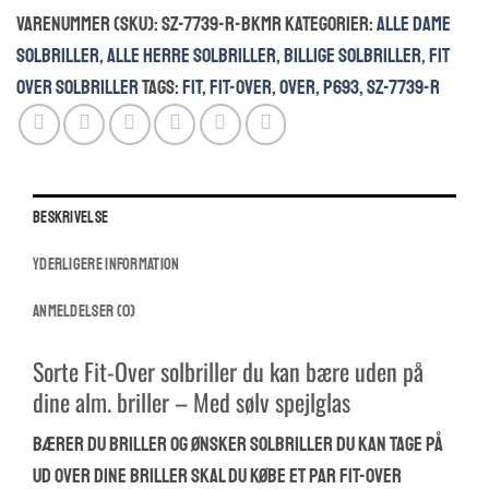
Varenummer (SKU):
SZ-7739-R-BKMR
Kategorier:
ALLE DAME
Granada
antal
SOLBRILLER
,
ALLE HERRE SOLBRILLER
,
BILLIGE SOLBRILLER
,
FIT
OVER SOLBRILLER
Tags:
fit
,
fit-over
,
over
,
p693
,
SZ-7739-R
BESKRIVELSE
YDERLIGERE INFORMATION
ANMELDELSER (0)
Sorte Fit-Over solbriller du kan bære uden på
dine alm. briller – Med sølv spejlglas
Bærer du briller og ønsker solbriller du kan tage på
ud over dine briller skal du købe et par fit-over