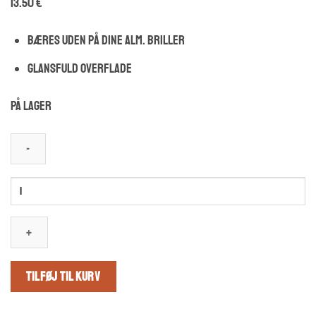
13.50
€
Bæres uden på dine alm. briller
Glansfuld overflade
På lager
Sorte
Fit-
Over
Solbriller
-
TILFØJ TIL KURV
Sølv
spejlglas
-