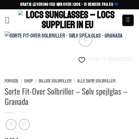
Fortsæt
GRATIS LEVERING VED KØB OVER 100€ - VI SENDER FRA EU
til
indhold
Tilføj til ønskeliste!
FORSIDE
/
SHOP
/
BILLIGE SOLBRILLER
/
ALLE DAME SOLBRILLER
Sorte Fit-Over Solbriller – Sølv spejlglas –
Granada