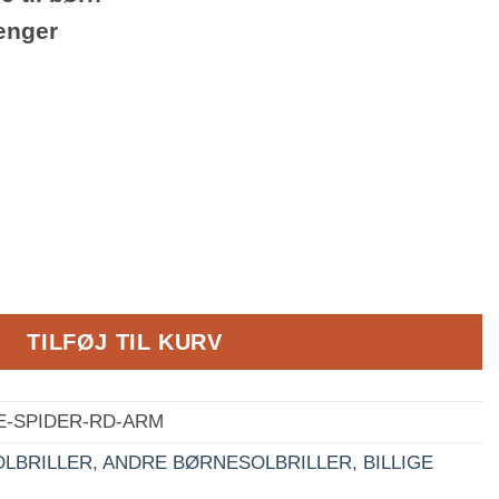
ænger
- Blå front, røde stænger antal
TILFØJ TIL KURV
E-SPIDER-RD-ARM
OLBRILLER
,
ANDRE BØRNESOLBRILLER
,
BILLIGE