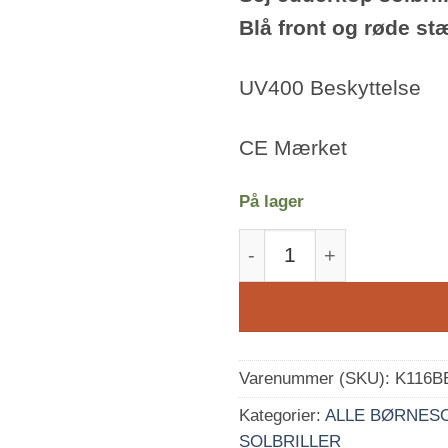
Blå front og røde st
UV400 Beskyttelse
CE Mærket
På lager
Spider børnesolbriller 
Varenummer (SKU):
K116B
Kategorier:
ALLE BØRNES
SOLBRILLER