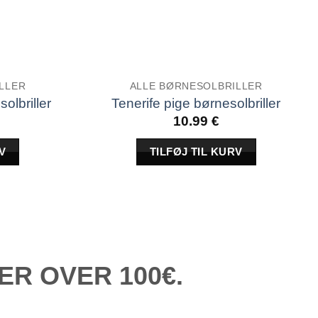
LLER
ALLE BØRNESOLBRILLER
olbriller
Tenerife pige børnesolbriller
10.99
€
V
TILFØJ TIL KURV
R OVER 100€.