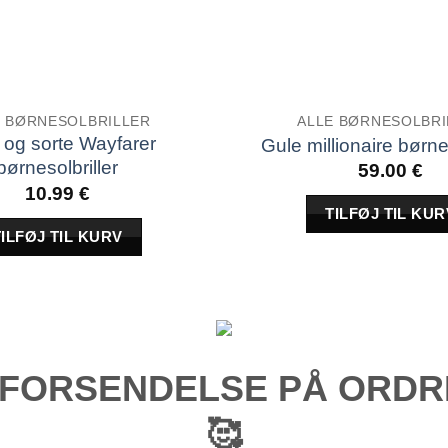
E BØRNESOLBRILLER
ALLE BØRNESOLBRI
 og sorte Wayfarer
Gule millionaire børnes
børnesolbriller
59.00
€
10.99
€
TILFØJ TIL KUR
TILFØJ TIL KURV
FORSENDELSE PÅ ORDRE
🥰