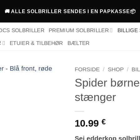
🚚 ALLE SOLBRILLER SENDES I EN PAPKASSE📦
PREMIUM SOLBRILLER
BILLIGE
OCS SOLBRILLER
R
ETUIER & TILBEHØR
BÆLTER
FORSIDE
/
SHOP
/
BI
Spider børnes
Tilføj til
stænger
ønskeliste!
10.99
€
Sej edderkop solbrill