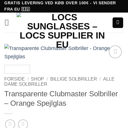
Fortsæt
GRATIS LEVERING VED KØB OVER 100€ - VI SENDER
FRA EU 🇪🇺
til
indhold
Tilføj til
ønskeliste!
FORSIDE
/
SHOP
/
BILLIGE SOLBRILLER
/
ALLE
DAME SOLBRILLER
Transparente Clubmaster Solbriller
– Orange Spejlglas