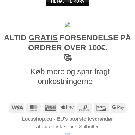
TILFØJ TIL KURV
ALTID
GRATIS
FORSENDELSE PÅ
ORDRER OVER 100€.
🥰
- Køb mere og spar fragt
omkostningerne -
Visum
MasterCard
American
Apple
Dinners
Opdage
Goog
Express
Pay
Club
Pay
Locsshop.eu - EU's største leverandør
af autentiske Locs Solbriller