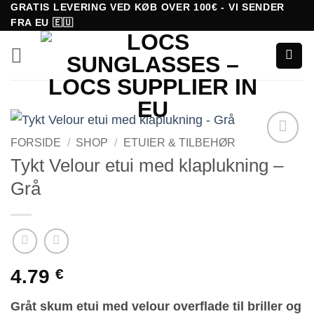
Fortsæt
GRATIS LEVERING VED KØB OVER 100€ - VI SENDER
FRA EU 🇪🇺
til
indhold
FORSIDE
/
SHOP
/
ETUIER & TILBEHØR
Tilføj til
Tykt Velour etui med klaplukning –
ønskeliste!
Grå
4.79
€
Gråt skum etui med velour overflade til
briller og