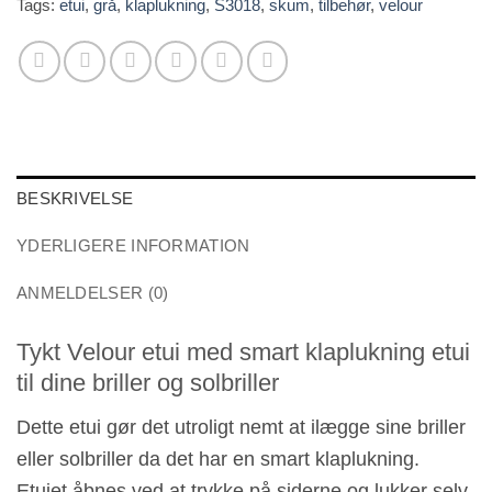
Tags:
etui
,
grå
,
klaplukning
,
S3018
,
skum
,
tilbehør
,
velour
BESKRIVELSE
YDERLIGERE INFORMATION
ANMELDELSER (0)
Tykt Velour etui med smart klaplukning etui
til dine briller og solbriller
Dette etui gør det utroligt nemt at ilægge sine briller
eller solbriller da det har en smart klaplukning.
Etuiet åbnes ved at trykke på siderne og lukker selv