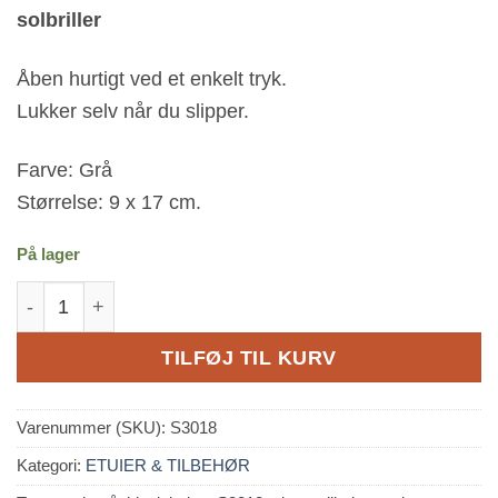
solbriller
Åben hurtigt ved et enkelt tryk.
Lukker selv når du slipper.
Farve: Grå
Størrelse: 9 x 17 cm.
På lager
Tykt Velour etui med klaplukning - Grå antal
TILFØJ TIL KURV
Varenummer (SKU):
S3018
Kategori:
ETUIER & TILBEHØR