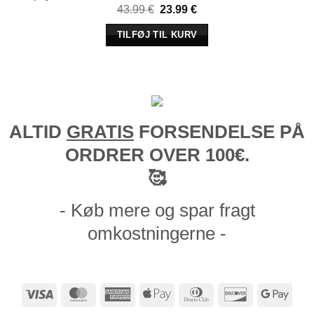
Den
Den
43.99
€
23.99
€
oprindelige
aktuelle
pris
pris
TILFØJ TIL KURV
var:
er:
43.99 €.
23.99 €.
ALTID
GRATIS
FORSENDELSE PÅ
ORDRER OVER 100€.
🥰
- Køb mere og spar fragt
omkostningerne -
Visum
MasterCard
American
Apple
Dinners
Opdage
Goog
Express
Pay
Club
Pay