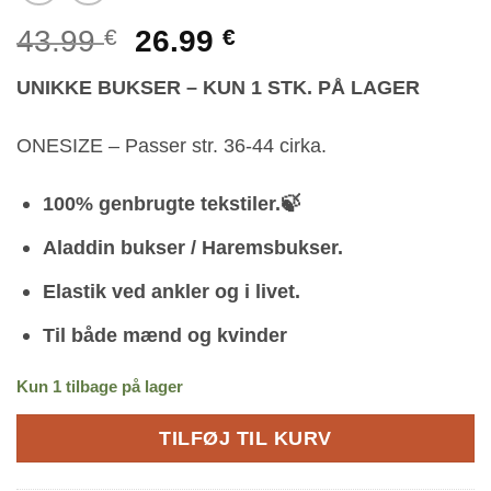
Den
Den
43.99
€
26.99
€
oprindelige
aktuelle
UNIKKE BUKSER – KUN 1 STK. PÅ LAGER
pris
pris
var:
er:
ONESIZE – Passer str. 36-44 cirka.
43.99 €.
26.99 €.
100% genbrugte tekstiler.🍃
Aladdin bukser / Haremsbukser.
Elastik ved ankler og i livet.
Til både mænd og kvinder
Kun 1 tilbage på lager
TILFØJ TIL KURV