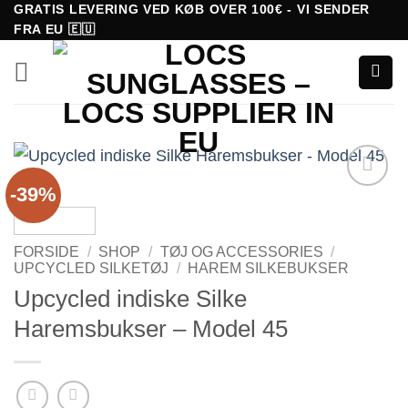
Fortsæt
GRATIS LEVERING VED KØB OVER 100€ - VI SENDER
FRA EU 🇪🇺
til
indhold
-39%
Tilføj til
ønskeliste!
FORSIDE
/
SHOP
/
TØJ OG ACCESSORIES
/
UPCYCLED SILKETØJ
/
HAREM SILKEBUKSER
Upcycled indiske Silke
Haremsbukser – Model 45