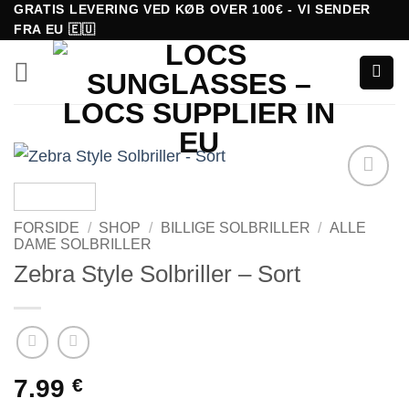
Fortsæt
GRATIS LEVERING VED KØB OVER 100€ - VI SENDER
FRA EU 🇪🇺
til
indhold
Tilføj til
ønskeliste!
FORSIDE
/
SHOP
/
BILLIGE SOLBRILLER
/
ALLE
DAME SOLBRILLER
Zebra Style Solbriller – Sort
7.99
€