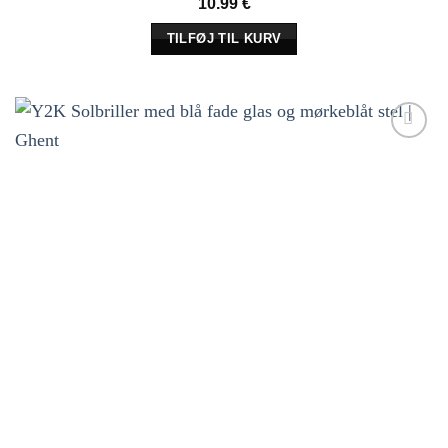
10.99
€
TILFØJ TIL KURV
Tilføj til
ønskeliste!