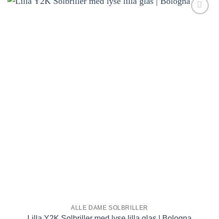
Tilføj til
ønskeliste!
ALLE DAME SOLBRILLER
Lilla Y2K Solbriller med lyse lilla glas | Bologna