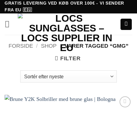
Fortsæt
GRATIS LEVERING VED KØB OVER 100€ - VI SENDER
FRA EU 🇪🇺
til
indhold
FORSIDE
/
SHOP
/
VARER TAGGED “GMG”
FILTER
Tilføj til
ønskeliste!