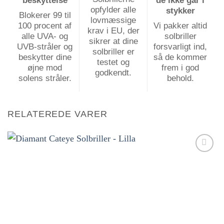
beskyttelse
de ikke går i
opfylder alle
stykker
Blokerer 99 til
lovmæssige
100 procent af
Vi pakker altid
krav i EU, der
alle UVA- og
solbriller
sikrer at dine
UVB-stråler og
forsvarligt ind,
solbriller er
beskytter dine
så de kommer
testet og
øjne mod
frem i god
godkendt.
solens stråler.
behold.
RELATEREDE VARER
Tilføj til
ønskeliste!