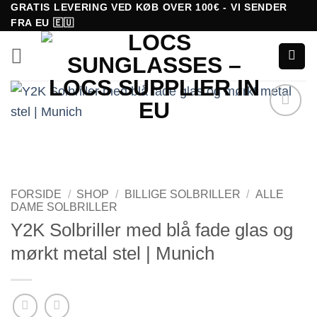
Fortsæt
GRATIS LEVERING VED KØB OVER 100€ - VI SENDER
FRA EU 🇪🇺
til
indhold
Tilføj til
ønskeliste!
FORSIDE
/
SHOP
/
BILLIGE SOLBRILLER
/
ALLE
DAME SOLBRILLER
Y2K Solbriller med blå fade glas og
mørkt metal stel | Munich