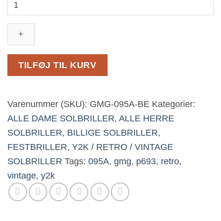
Y2K
Solbriller
med
blå
fade
TILFØJ TIL KURV
glas
og
mørkt
Varenummer (SKU):
GMG-095A-BE
Kategorier:
metal
stel
ALLE DAME SOLBRILLER
,
ALLE HERRE
|
SOLBRILLER
,
BILLIGE SOLBRILLER
,
Munich
FESTBRILLER
,
Y2K / RETRO / VINTAGE
antal
SOLBRILLER
Tags:
095A
,
gmg
,
p693
,
retro
,
vintage
,
y2k