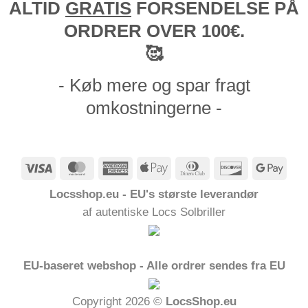
ALTID
GRATIS
FORSENDELSE PÅ
ORDRER OVER 100€.
🥰
- Køb mere og spar fragt
omkostningerne -
Visum
MasterCard
American
Apple
Dinners
Opdage
Goog
Express
Pay
Club
Pay
Locsshop.eu - EU's største leverandør
af autentiske Locs Solbriller
EU-baseret webshop - Alle ordrer sendes fra EU
Copyright 2026 ©
LocsShop.eu