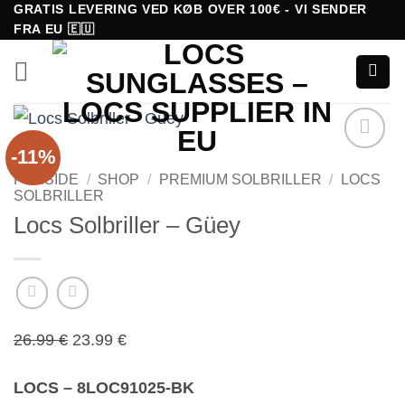
Fortsæt
GRATIS LEVERING VED KØB OVER 100€ - VI SENDER
FRA EU 🇪🇺
til
indhold
-11%
Tilføj til
FORSIDE
/
SHOP
/
PREMIUM SOLBRILLER
/
LOCS
ønskeliste!
SOLBRILLER
Locs Solbriller – Güey
Den
Den
26.99
€
23.99
€
oprindelige
aktuelle
LOCS – 8LOC91025-BK
pris
pris