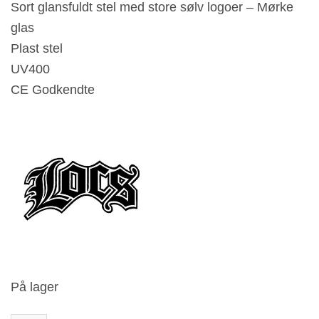
Sort glansfuldt stel med store sølv logoer – Mørke
var:
er:
glas
26.99 €.
23.99 €.
Plast stel
UV400
CE Godkendte
På lager