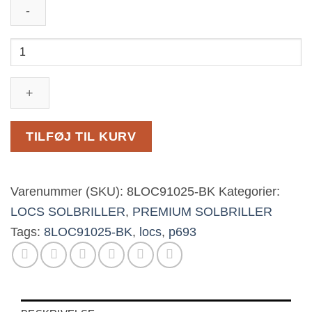
Locs
Solbriller
-
Güey
antal
TILFØJ TIL KURV
Varenummer (SKU):
8LOC91025-BK
Kategorier:
LOCS SOLBRILLER
,
PREMIUM SOLBRILLER
Tags:
8LOC91025-BK
,
locs
,
p693