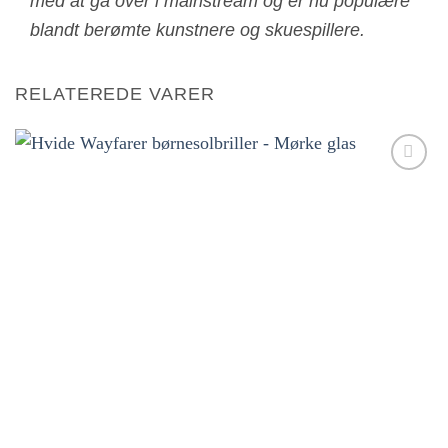
med at gå over i mainstream og er nu populære
blandt berømte kunstnere og skuespillere.
RELATEREDE VARER
Tilføj til
ønskeliste!