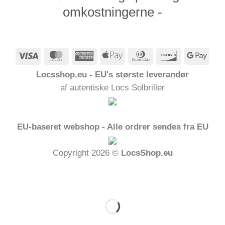
omkostningerne -
Visum
MasterCard
American
Apple
Dinners
Opdage
Goog
Express
Pay
Club
Pay
Locsshop.eu - EU's største leverandør
af autentiske Locs Solbriller
EU-baseret webshop - Alle ordrer sendes fra EU
Copyright 2026 ©
LocsShop.eu