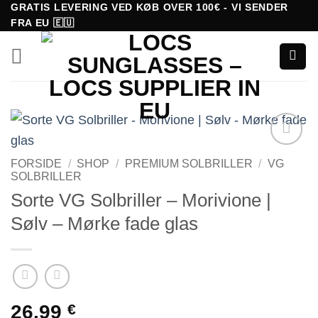
Fortsæt
GRATIS LEVERING VED KØB OVER 100€ - VI SENDER
FRA EU 🇪🇺
til
indhold
Tilføj til
FORSIDE
/
SHOP
/
PREMIUM SOLBRILLER
/
VG
ønskeliste!
SOLBRILLER
Sorte VG Solbriller – Morivione |
Sølv – Mørke fade glas
26.99
€