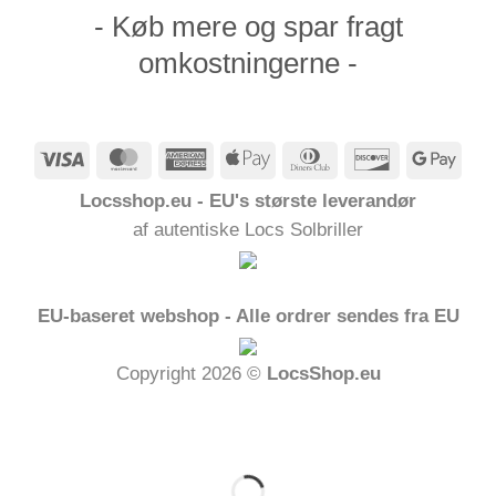
- Køb mere og spar fragt
omkostningerne -
Visum
MasterCard
American
Apple
Dinners
Opdage
Goog
Express
Pay
Club
Pay
Locsshop.eu - EU's største leverandør
af autentiske Locs Solbriller
EU-baseret webshop - Alle ordrer sendes fra EU
Copyright 2026 ©
LocsShop.eu