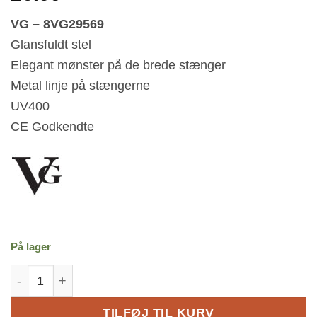
VG – 8VG29569
Glansfuldt stel
Elegant mønster på de brede stænger
Metal linje på stængerne
UV400
CE Godkendte
På lager
Sorte VG Solbriller - Morivione | Sølv - Mørke fade gla
TILFØJ TIL KURV